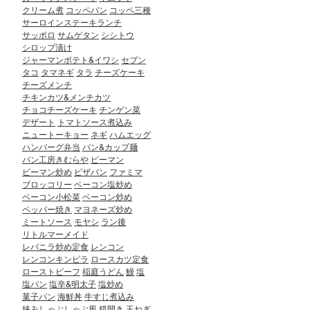
クリーム煮
コッペパン
コッペ三種
サーロインステーキランチ
サッポロ
サムゲタン
シシトウ
シロップ漬け
ジャーマンポテト&イワシ
セブン
タコ
タマネギ
タラ
チーズケーキ
チーズメンチ
チキンカツ&メンチカツ
チョコチーズケーキ
チンゲン菜
デザート
トマトソース煮込み
ニュートーキョー
ネギ
ハムエッグ
ハンバーグ弁当
パン&カップ麺
パン工房きむらや
ピーマン
ピーマン炒め
ピザパン
ファミマ
ブロッコリー
ベーコン塩炒め
ベーコン小松菜
ベーコン炒め
ペッパー焼き
マヨネーズ炒め
ミートソース
モヤシ
ラン後
リトルマーメイド
レバニラ炒め定食
レンコン
レンコンキンピラ
ロースカツ定食
ローストビーフ
稲庭うどん
鰻
塩
塩パン
塩辛&明太子
塩炒め
菓子パン
海鮮丼
牛すじ煮込み
挟みしゃぶしゃぶ風
鏡開き
玉ねぎ