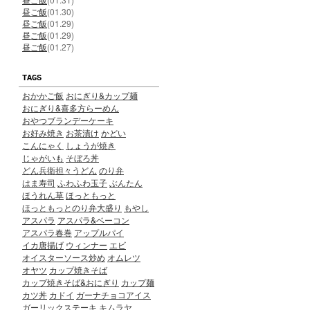
昼ご飯
(01.30)
昼ご飯
(01.29)
昼ご飯
(01.29)
昼ご飯
(01.27)
TAGS
おかかご飯
おにぎり&カップ麺
おにぎり&喜多方らーめん
おやつブランデーケーキ
お好み焼き
お茶漬け
かどい
こんにゃく
しょうが焼き
じゃがいも
そぼろ丼
どん兵衛担々うどん
のり弁
はま寿司
ふわふわ玉子
ぶんたん
ほうれん草
ほっともっと
ほっともっとのり弁大盛り
もやし
アスパラ
アスパラ&ベーコン
アスパラ春巻
アップルパイ
イカ唐揚げ
ウィンナー
エビ
オイスターソース炒め
オムレツ
オヤツ
カップ焼きそば
カップ焼きそば&おにぎり
カップ麺
カツ丼
カドイ
ガーナチョコアイス
ガーリックステーキ
キムラヤ