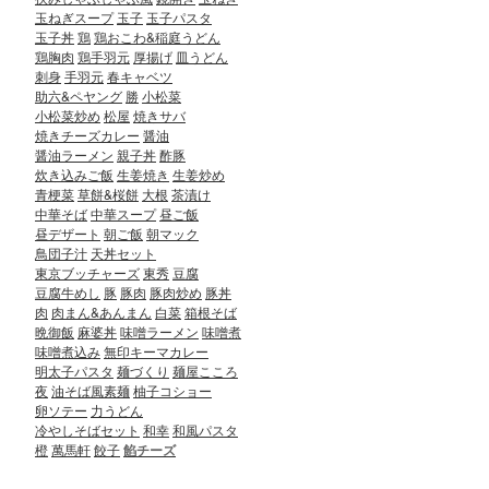
玉ねぎスープ
玉子
玉子パスタ
玉子丼
鶏
鶏おこわ&稲庭うどん
鶏胸肉
鶏手羽元
厚揚げ
皿うどん
刺身
手羽元
春キャベツ
助六&ペヤング
勝
小松菜
小松菜炒め
松屋
焼きサバ
焼きチーズカレー
醤油
醤油ラーメン
親子丼
酢豚
炊き込みご飯
生姜焼き
生姜炒め
青梗菜
草餅&桜餅
大根
茶漬け
中華そば
中華スープ
昼ご飯
昼デザート
朝ご飯
朝マック
鳥団子汁
天丼セット
東京ブッチャーズ
東秀
豆腐
豆腐牛めし
豚
豚肉
豚肉炒め
豚丼
肉
肉まん&あんまん
白菜
箱根そば
晩御飯
麻婆丼
味噌ラーメン
味噌煮
味噌煮込み
無印キーマカレー
明太子パスタ
麺づくり
麺屋こころ
夜
油そば風素麺
柚子コショー
卵ソテー
力うどん
冷やしそばセット
和幸
和風パスタ
橙
萬馬軒
餃子
餡チーズ