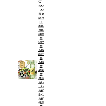
送】
おい
しい
酢 9
55m
l 6
本酢
お酢
料理
酢
飲む
酢
万能
調味
料
万能
酢
果実
酢
健康
おい
しい
お酢
飲む
お酢
健康