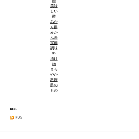
酢
美味
しい
酢
みか
ん酢
みか
ん果
実酢
調味
料
漬け
物
まろ
やか
料理
酢の
もの
RSS
RSS