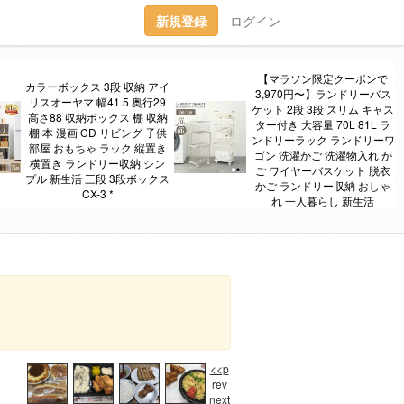
新規登録
ログイン
【マラソン限定クーポンで
カラーボックス 3段 収納 アイ
3,970円〜】ランドリーバス
リスオーヤマ 幅41.5 奥行29
ケット 2段 3段 スリム キャス
高さ88 収納ボックス 棚 収納
ター付き 大容量 70L 81L ラ
棚 本 漫画 CD リビング 子供
ンドリーラック ランドリーワ
部屋 おもちゃ ラック 縦置き
ゴン 洗濯かご 洗濯物入れ か
横置き ランドリー収納 シン
ご ワイヤーバスケット 脱衣
プル 新生活 三段 3段ボックス
かご ランドリー収納 おしゃ
CX-3 *
れ 一人暮らし 新生活
<<p
rev
next