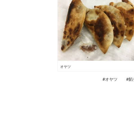
オヤツ
#オヤツ
#餡