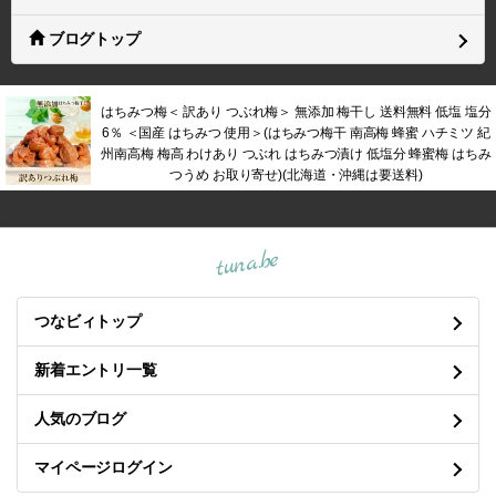
ブログトップ
はちみつ梅＜ 訳あり つぶれ梅＞ 無添加 梅干し 送料無料 低塩 塩分
6％ ＜国産 はちみつ 使用＞(はちみつ梅干 南高梅 蜂蜜 ハチミツ 紀
州南高梅 梅高 わけあり つぶれ はちみつ漬け 低塩分 蜂蜜梅 はちみ
つうめ お取り寄せ)(北海道・沖縄は要送料)
tuna.be
つなビィトップ
新着エントリ一覧
人気のブログ
マイページログイン