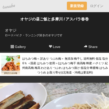
tuna.be
新規登録
ログイン
オヤジの昼ご飯と多摩川 / アスパラ春巻
オヤジ
ロードバイク・ランニング好きのオヤジです
Gallery
Love
Share
はちみつ梅＜ 訳あり つぶれ梅＞ 無添加 梅干し 送料無料 低塩 塩分
6％ ＜国産 はちみつ 使用＞(はちみつ梅干 南高梅 蜂蜜 ハチミツ 紀
州南高梅 梅高 わけあり つぶれ はちみつ漬け 低塩分 蜂蜜梅 はちみ
つうめ お取り寄せ)(北海道・沖縄は要送料)