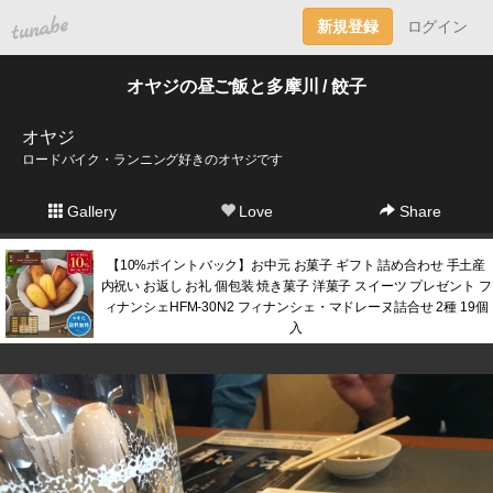
tuna.be
新規登録
ログイン
オヤジの昼ご飯と多摩川 / 餃子
オヤジ
ロードバイク・ランニング好きのオヤジです
Gallery
Love
Share
【10%ポイントバック】お中元 お菓子 ギフト 詰め合わせ 手土産
内祝い お返し お礼 個包装 焼き菓子 洋菓子 スイーツ プレゼント フ
ィナンシェHFM-30N2 フィナンシェ・マドレーヌ詰合せ 2種 19個
入