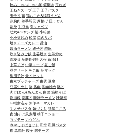
挟みしゃぶしゃぶ風
鏡開き
玉ねぎ
玉ねぎスープ
玉子
玉子パスタ
玉子丼
鶏
鶏おこわ&稲庭うどん
鶏胸肉
鶏手羽元
厚揚げ
皿うどん
刺身
手羽元
春キャベツ
助六&ペヤング
勝
小松菜
小松菜炒め
松屋
焼きサバ
焼きチーズカレー
醤油
醤油ラーメン
親子丼
酢豚
炊き込みご飯
生姜焼き
生姜炒め
青梗菜
草餅&桜餅
大根
茶漬け
中華そば
中華スープ
昼ご飯
昼デザート
朝ご飯
朝マック
鳥団子汁
天丼セット
東京ブッチャーズ
東秀
豆腐
豆腐牛めし
豚
豚肉
豚肉炒め
豚丼
肉
肉まん&あんまん
白菜
箱根そば
晩御飯
麻婆丼
味噌ラーメン
味噌煮
味噌煮込み
無印キーマカレー
明太子パスタ
麺づくり
麺屋こころ
夜
油そば風素麺
柚子コショー
卵ソテー
力うどん
冷やしそばセット
和幸
和風パスタ
橙
萬馬軒
餃子
餡チーズ