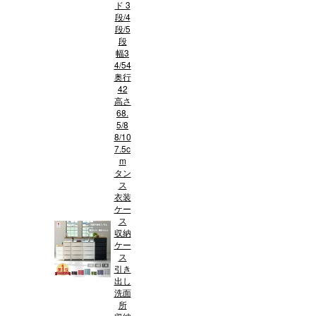
ド 3
段/4
段/5
段
幅3
4/54
奥行
42
高さ
68.
5/8
8/10
7.5c
m
タン
ス
衣装
ケー
ス
収納
ケー
ス
引き
出し
洗面
所