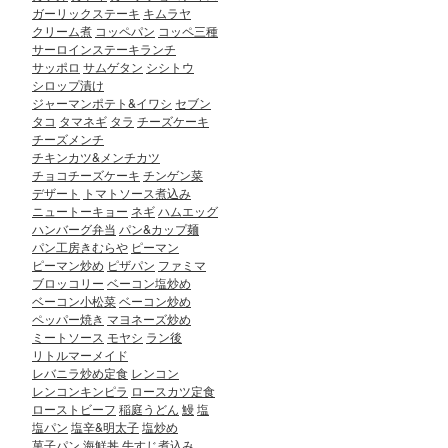
ガーリックステーキ
キムラヤ
クリーム煮
コッペパン
コッペ三種
サーロインステーキランチ
サッポロ
サムゲタン
シシトウ
シロップ漬け
ジャーマンポテト&イワシ
セブン
タコ
タマネギ
タラ
チーズケーキ
チーズメンチ
チキンカツ&メンチカツ
チョコチーズケーキ
チンゲン菜
デザート
トマトソース煮込み
ニュートーキョー
ネギ
ハムエッグ
ハンバーグ弁当
パン&カップ麺
パン工房きむらや
ピーマン
ピーマン炒め
ピザパン
ファミマ
ブロッコリー
ベーコン塩炒め
ベーコン小松菜
ベーコン炒め
ペッパー焼き
マヨネーズ炒め
ミートソース
モヤシ
ラン後
リトルマーメイド
レバニラ炒め定食
レンコン
レンコンキンピラ
ロースカツ定食
ローストビーフ
稲庭うどん
鰻
塩
塩パン
塩辛&明太子
塩炒め
菓子パン
海鮮丼
牛すじ煮込み