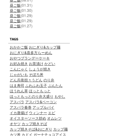
昼ご飯
(01.31)
昼ご飯
(01.30)
昼ご飯
(01.29)
昼ご飯
(01.29)
昼ご飯
(01.27)
TAGS
おかかご飯
おにぎり&カップ麺
おにぎり&喜多方らーめん
おやつブランデーケーキ
お好み焼き
お茶漬け
かどい
こんにゃく
しょうが焼き
じゃがいも
そぼろ丼
どん兵衛担々うどん
のり弁
はま寿司
ふわふわ玉子
ぶんたん
ほうれん草
ほっともっと
ほっともっとのり弁大盛り
もやし
アスパラ
アスパラ&ベーコン
アスパラ春巻
アップルパイ
イカ唐揚げ
ウィンナー
エビ
オイスターソース炒め
オムレツ
オヤツ
カップ焼きそば
カップ焼きそば&おにぎり
カップ麺
カツ丼
カドイ
ガーナチョコアイス