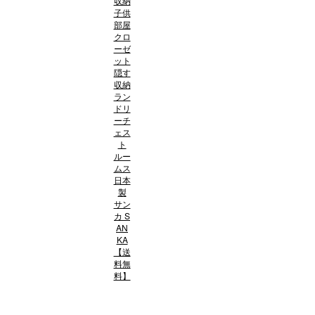
収納
子供
部屋
クロ
ーゼ
ット
隠す
収納
ラン
ドリ
ーチ
ェス
ト
ルー
ムス
日本
製
サン
カ S
AN
KA
【送
料無
料】