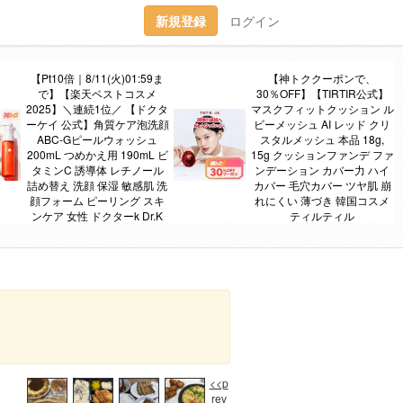
新規登録
ログイン
【Pt10倍｜8/11(火)01:59ま
【神トククーポンで、
で】【楽天ベストコスメ
30％OFF】【TIRTIR公式】
2025】＼連続1位／ 【ドクタ
マスクフィットクッション ル
ーケイ 公式】角質ケア泡洗顔
ビーメッシュ AI レッド クリ
ABC-Gピールウォッシュ
スタルメッシュ 本品 18g,
200mL つめかえ用 190mL ビ
15g クッションファンデ ファ
タミンC 誘導体 レチノール
ンデーション カバー力 ハイ
詰め替え 洗顔 保湿 敏感肌 洗
カバー 毛穴カバー ツヤ肌 崩
顔フォーム ピーリング スキ
れにくい 薄づき 韓国コスメ
ンケア 女性 ドクターk Dr.K
ティルティル
<<p
rev