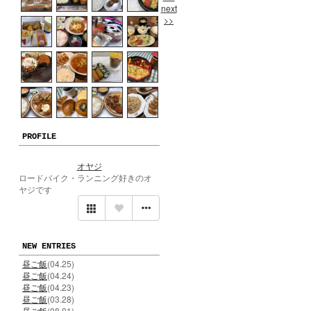
next
>>
PROFILE
オヤジ
ロードバイク・ランニング好きのオ
ヤジです
NEW ENTRIES
昼ご飯
(04.25)
昼ご飯
(04.24)
昼ご飯
(04.23)
昼ご飯
(03.28)
昼ご飯
(08.01)