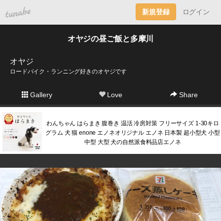
tuna.be
新規登録
ログイン
オヤジの昼ご飯と多摩川
オヤジ
ロードバイク・ランニング好きのオヤジです
Gallery
Love
Share
わんちゃん はらまき 腹巻き 温活 冷房対策 フリーサイズ 1-30キロ
グラム 犬 猫 enone エノネオリジナル エノネ 日本製 超小型犬 小型
中型 大型 犬の自然派食料品店エノネ