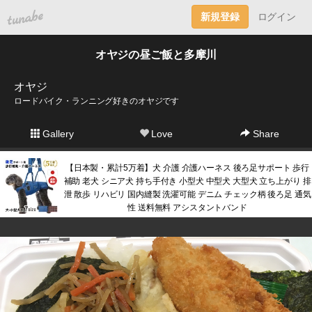
tuna.be
新規登録
ログイン
オヤジの昼ご飯と多摩川
オヤジ
ロードバイク・ランニング好きのオヤジです
Gallery
Love
Share
【日本製・累計5万着】犬 介護 介護ハーネス 後ろ足サポート 歩行
補助 老犬 シニア犬 持ち手付き 小型犬 中型犬 大型犬 立ち上がり 排
泄 散歩 リハビリ 国内縫製 洗濯可能 デニム チェック柄 後ろ足 通気
性 送料無料 アシスタントバンド