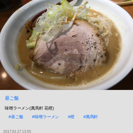
昼ご飯
味噌ラーメン(萬馬軒 花橙)
#昼ご飯
#味噌ラーメン
#橙
#萬馬軒
2017.02.27 13:55