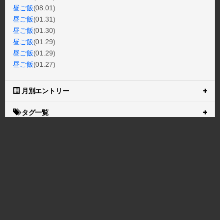
昼ご飯
(08.01)
昼ご飯
(01.31)
昼ご飯
(01.30)
昼ご飯
(01.29)
昼ご飯
(01.29)
昼ご飯
(01.27)
月別エントリー
タグ一覧
ブログトップ
【日本製・累計5万着】犬 介護 介護ハーネス 後ろ足サポート 歩行
補助 老犬 シニア犬 持ち手付き 小型犬 中型犬 大型犬 立ち上がり 排
泄 散歩 リハビリ 国内縫製 洗濯可能 デニム チェック柄 後ろ足 通気
性 送料無料 アシスタントバンド