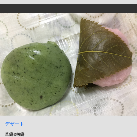
デザート
草餅&桜餅