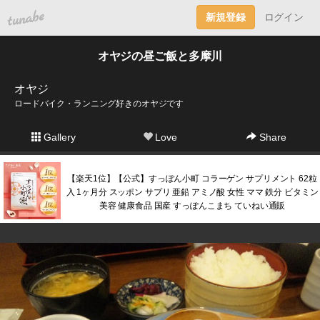
tuna.be
新規登録
ログイン
オヤジの昼ご飯と多摩川
オヤジ
ロードバイク・ランニング好きのオヤジです
Gallery
Love
Share
【楽天1位】【公式】すっぽん小町 コラーゲン サプリメント 62粒
入 1ヶ月分 スッポン サプリ 亜鉛 アミノ酸 女性 ママ 鉄分 ビタミン
美容 健康食品 国産 すっぽんこまち ていねい通販