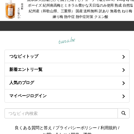
ボーイズ 紀州南高梅とミネラル豊かな天日塩のみ使用 熟成 自然塩
紀州産（和歌山県、三重県） 国産 送料無料 訳あり 無着色 ねり梅
練り梅 熱中症 熱中症対策 クエン酸
tuna.be
つなビィトップ
新着エントリ一覧
人気のブログ
マイページログイン
良くある質問と答え
/
プライバシーポリシー
/
利用規約
/