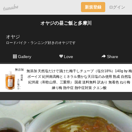
tuna.be
新規登録
ログイン
オヤジの昼ご飯と多摩川
オヤジ
ロードバイク・ランニング好きのオヤジです
Gallery
Love
Share
無添加 天然塩だけで漬けた梅干しチューブ（塩分18%）140g by 梅
ボーイズ 紀州南高梅とミネラル豊かな天日塩のみ使用 熟成 自然塩
紀州産（和歌山県、三重県） 国産 送料無料 訳あり 無着色 ねり梅
練り梅 熱中症 熱中症対策 クエン酸