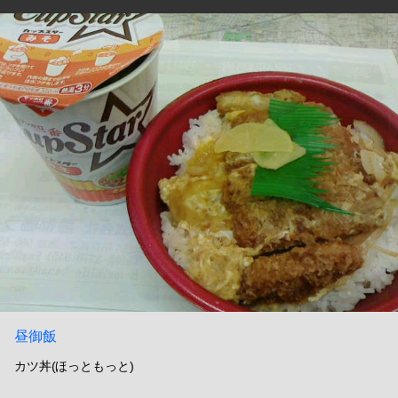
昼御飯
カツ丼(ほっともっと)