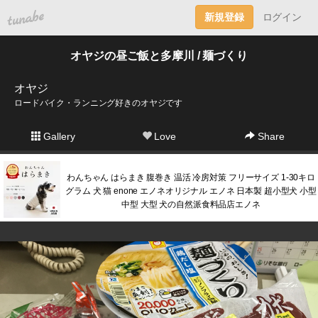
tuna.be
新規登録
ログイン
オヤジの昼ご飯と多摩川 / 麺づくり
オヤジ
ロードバイク・ランニング好きのオヤジです
Gallery
Love
Share
わんちゃん はらまき 腹巻き 温活 冷房対策 フリーサイズ 1-30キロ
グラム 犬 猫 enone エノネオリジナル エノネ 日本製 超小型犬 小型
中型 大型 犬の自然派食料品店エノネ