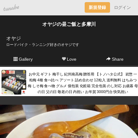
tuna.be
新規登録
ログイン
オヤジの昼ご飯と多摩川
オヤジ
ロードバイク・ランニング好きのオヤジです
Gallery
Love
Share
お中元 ギフト 梅干し 紀州南高梅 贈答用 【トノハタ公式】 岩惣 一
粒梅 4種 食べ比べ アソート 詰め合わせ 12粒入 送料無料 はちみつ
梅 しそ梅 食べ物 グルメ 個包装 化粧箱 完全包装 のし対応 お歳暮 母
の日 父の日 敬老の日 内祝い お年賀 3000円台 快気祝い