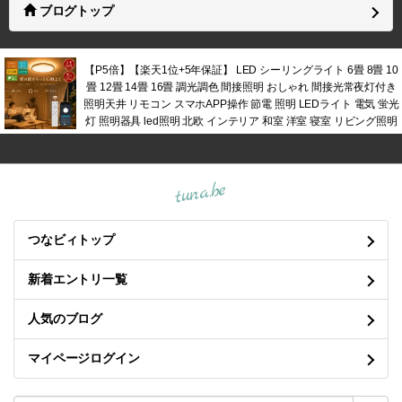
ブログトップ
【P5倍】【楽天1位+5年保証】 LED シーリングライト 6畳 8畳 10
畳 12畳 14畳 16畳 調光調色 間接照明 おしゃれ 間接光常夜灯付き
照明天井 リモコン スマホAPP操作 節電 照明 LEDライト 電気 蛍光
灯 照明器具 led照明 北欧 インテリア 和室 洋室 寝室 リビング照明
tuna.be
つなビィトップ
新着エントリ一覧
人気のブログ
マイページログイン