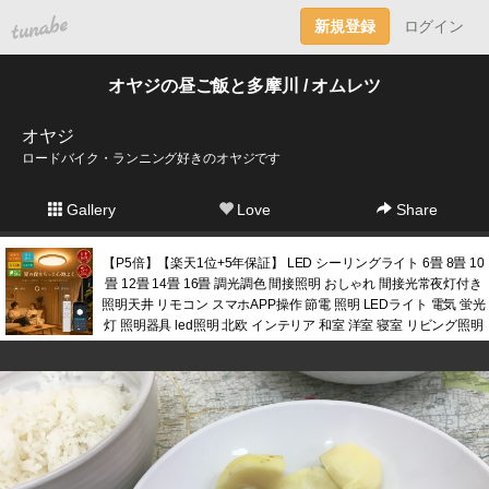
tuna.be
新規登録
ログイン
オヤジの昼ご飯と多摩川 / オムレツ
オヤジ
ロードバイク・ランニング好きのオヤジです
Gallery
Love
Share
【P5倍】【楽天1位+5年保証】 LED シーリングライト 6畳 8畳 10
畳 12畳 14畳 16畳 調光調色 間接照明 おしゃれ 間接光常夜灯付き
照明天井 リモコン スマホAPP操作 節電 照明 LEDライト 電気 蛍光
灯 照明器具 led照明 北欧 インテリア 和室 洋室 寝室 リビング照明