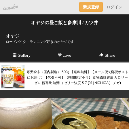
tuna.be
新規登録
ログイン
オヤジの昼ご飯と多摩川 / カツ丼
オヤジ
ロードバイク・ランニング好きのオヤジです
Gallery
Love
Share
寒天粉末（国内製造） 500g 【送料無料】【メール便で郵便ポスト
にお届け】【代引不可】【時間指定不可】 食物繊維豊富 カロリー
ゼロ 粉寒天 無漂白 ゼリー強度 S-7 [01] NICHIGA(ニチガ)