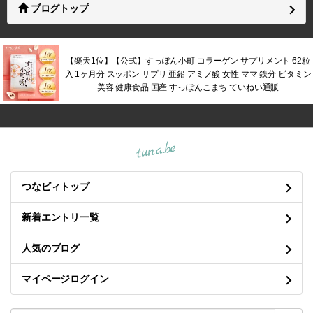
ブログトップ
【楽天1位】【公式】すっぽん小町 コラーゲン サプリメント 62粒
入 1ヶ月分 スッポン サプリ 亜鉛 アミノ酸 女性 ママ 鉄分 ビタミン
美容 健康食品 国産 すっぽんこまち ていねい通販
tuna.be
つなビィトップ
新着エントリ一覧
人気のブログ
マイページログイン