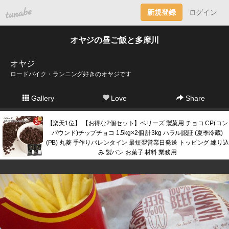
tuna.be
新規登録
ログイン
オヤジの昼ご飯と多摩川
オヤジ
ロードバイク・ランニング好きのオヤジです
Gallery
Love
Share
【楽天1位】 【お得な2個セット】ベリーズ 製菓用 チョコ CP(コン
パウンド)チップチョコ 1.5kg×2個 計3kg ハラル認証 (夏季冷蔵)
(PB) 丸菱 手作りバレンタイン 最短翌営業日発送 トッピング 練り込
み 製パン お菓子 材料 業務用